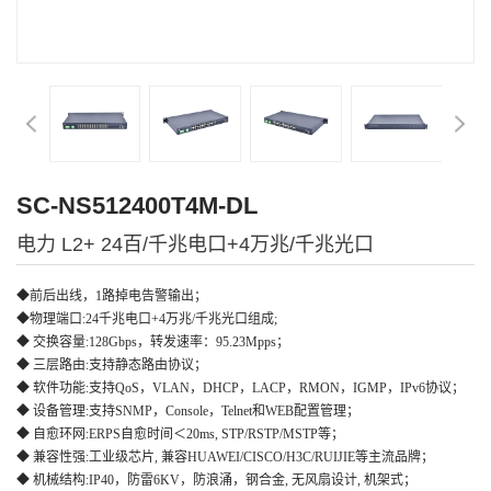
SC-NS512400T4M-DL
电力 L2+ 24百/千兆电口+4万兆/千兆光口
◆
前后出线，1路掉电告警输出；
◆
物理端口
:
24千兆电口+4万兆/千兆光口组成;
◆ 交换容量:
128
Gbps
，
转发速率：
95.23
Mpps
；
◆ 三层路由:
支持静态
路由协议
；
◆ 软件功能:
支持
QoS
，
VLAN
，
DHCP
，
LACP
，
RMON
，
IGMP
，
IPv6协议
；
◆ 设备管理:
支持
SNMP
，
Console
，
Telnet和WEB配置管理
；
◆ 自愈环网:
ERPS
自愈时间＜
20ms, STP/RSTP/MSTP等
；
◆ 兼容性强:
工业级
芯片
, 兼容HUAWEI
/
CISCO
/
H3C
/
RUIJIE等主流品牌
；
◆ 机械结构:
IP4
0，
防雷
6KV
，
防浪涌
，
钢合金
, 无风扇设计, 机架式
；