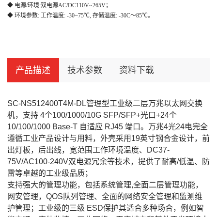
◆ 电源/环境:
双电源
AC/DC110V~265V
；
◆ 环境参数: 工作温度: -
3
0~
7
5℃, 存储温度: -
3
0C～
85
℃。
产品描述
技术参数
资料下载
SC-NS512400T4M-DL管理型工业级二层万兆以太网交换
机，支持 4个100/1000/10G SFP/SFP+光口+24个
10/100/1000 Base-T 自适应 RJ45 端口。万兆4光24电完全
遵循工业产品设计与用料，外壳采用19英寸钢合金设计，前
出灯板，后出线，宽范围工作环境温度、DC37-
75V/AC100-240V双电源冗余等技术，提供了耐高/低温、防
雷等卓越的工业级品质；
支持强大的管理功能，包括系统管理,全面二层管理功能，
网安管理，QOS队列管理、全面的网络安全管理和监测维
护管理；工业级的三级 ESD保护其适合多种场合，例如智