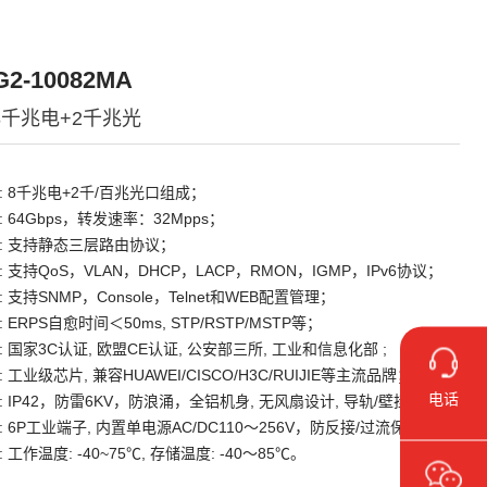
2-10082MA
 8千兆电+2千兆光
: 8千兆电+2千/百兆光口组成；
 64Gbps，转发速率：32Mpps；
: 支持静态三层路由协议；
 支持QoS，VLAN，DHCP，LACP，RMON，IGMP，IPv6协议；
 支持SNMP，Console，Telnet和WEB配置管理；
 ERPS自愈时间＜50ms, STP/RSTP/MSTP等；
: 国家3C认证, 欧盟CE认证, 公安部三所, 工业和信息化部 ;
 工业级芯片, 兼容HUAWEI/CISCO/H3C/RUIJIE等主流品牌；
电话
: IP42，防雷6KV，防浪涌，全铝机身, 无风扇设计, 导轨/壁挂式；
: 6P工业端子, 内置单电源AC/DC110～256V，防反接/过流保护；
 工作温度: -40~75℃, 存储温度: -40～85℃。