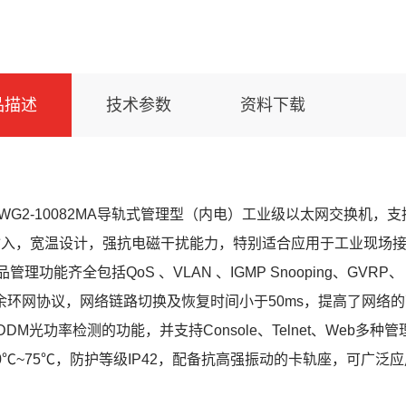
品描述
技术参数
资料下载
SWG2-10082MA导轨式管理型（内电）工业级以太网交换机，支持
V输入，宽温设计，强抗电磁干扰能力，特别适合应用于工业现场
管理功能齐全包括QoS 、VLAN 、IGMP Snooping、GVRP、 Port
冗余环网协议，网络链路切换及恢复时间小于50ms，提高了网络
DDM光功率检测的功能，并支持Console、Telnet、Web
40℃~75℃，防护等级IP42，配备抗高强振动的卡轨座，可广